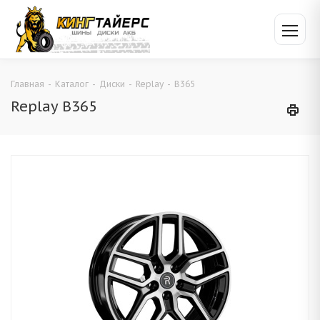
Главная
-
Каталог
-
Диски
-
Replay
-
B365
Replay B365