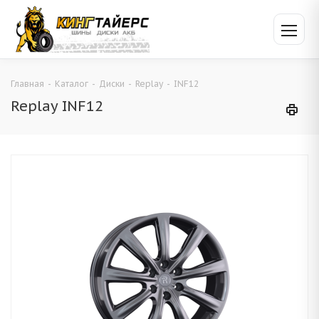
Главная
-
Каталог
-
Диски
-
Replay
-
INF12
Replay INF12