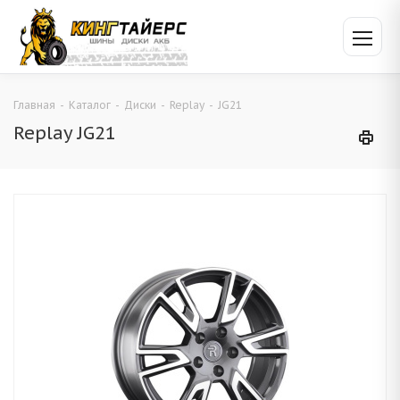
Главная
-
Каталог
-
Диски
-
Replay
-
JG21
Replay JG21