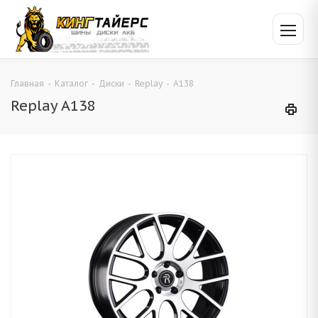
Главная
-
Каталог
-
Диски
-
Replay
-
A138
Replay A138