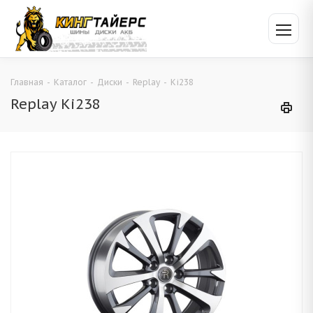
Главная
-
Каталог
-
Диски
-
Replay
-
Ki238
Replay Ki238