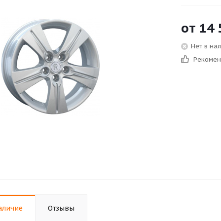
от
14 
Нет в на
Рекоме
аличие
Отзывы