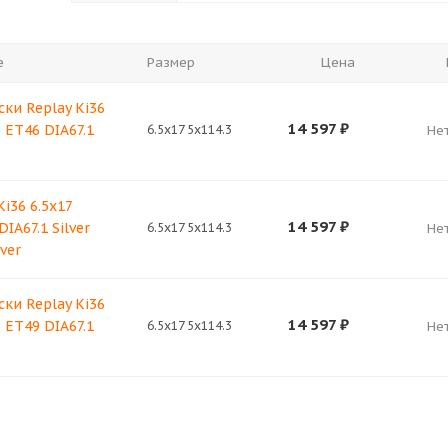
е
Размер
Цена
ки Replay Ki36
14 597
₽
3 ET46 DIA67.1
6.5x17 5x114.3
Не
Ki36 6.5x17
14 597
₽
DIA67.1 Silver
6.5x17 5x114.3
Не
ver
ки Replay Ki36
14 597
₽
3 ET49 DIA67.1
6.5x17 5x114.3
Не