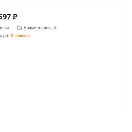
597
₽
личии
Нашли дешевле?
ндуют
0 человек