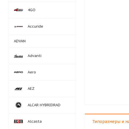
4GO
Accuride
ADVAN
Advanti
Aero
AEZ
ALCAR HYBRIDRAD
Alcasta
Типоразмеры и н