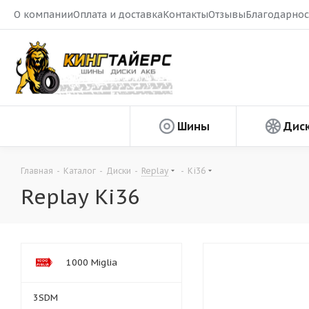
О компании
Оплата и доставка
Контакты
Отзывы
Благодарнос
Шины
Дис
Главная
-
Каталог
-
Диски
-
Replay
-
Ki36
Replay Ki36
1000 Miglia
3SDM