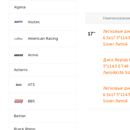
Alpina
Наименовани
Alutec
Легковые дис
17''
6.5x17 5*114.
American Racing
Silver Литой
Arrivo
Диск Replay 
5*114.3 ET48 
Asterro
ЛитойKi36 Sil
ATS
Легковые дис
6.5x17 5*114.
Silver Литой
BBS
Better
Black Rhino