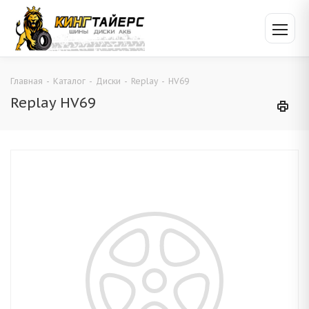
Главная
-
Каталог
-
Диски
-
Replay
-
HV69
Replay HV69