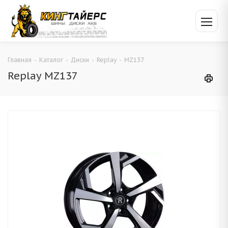
Главная
-
Каталог
-
Диски
-
Replay
-
MZ137
Replay MZ137