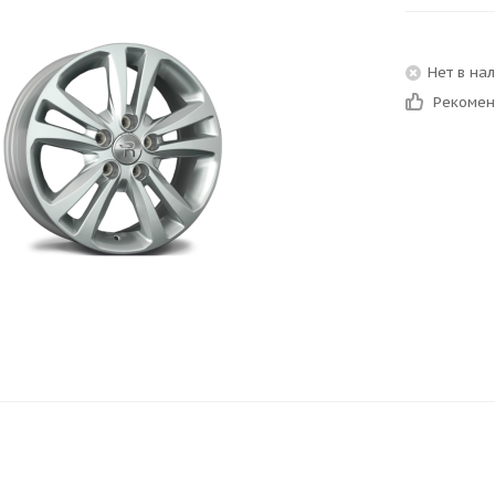
Нет в на
Рекоме