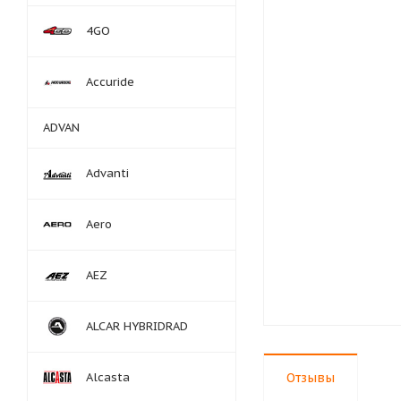
4GO
Accuride
ADVAN
Advanti
Aero
AEZ
ALCAR HYBRIDRAD
Alcasta
Отзывы