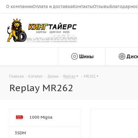
О компании
Оплата и доставка
Контакты
Отзывы
Благодарнос
Шины
Дис
Главная
-
Каталог
-
Диски
-
Replay
-
MR262
Replay MR262
1000 Miglia
3SDM