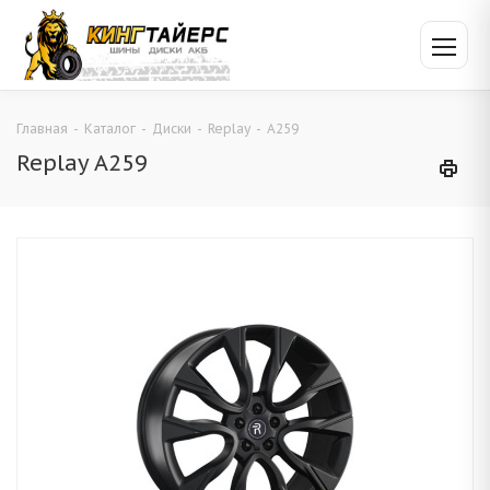
Главная
-
Каталог
-
Диски
-
Replay
-
A259
Replay A259