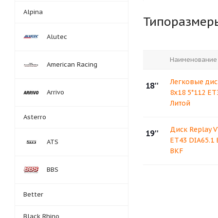
Alpina
Типоразмер
Alutec
Наименование
American Racing
Легковые дис
18''
Arrivo
8x18 5*112 ET3
Литой
Asterro
Диск Replay V
19''
ET43 DIA65.1
ATS
BKF
BBS
Better
Black Rhino