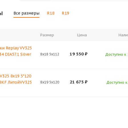
ы
Все размеры
R18
R19
Размер
Цена
Нали
ки Replay VV325
19 550
₽
4 DIA57.1 Silver
8x18 5x112
Доступно к 
V325 8x19 5*120
21 675
₽
 BKF ЛитойVV325
8x19 5x120
Доступно к 