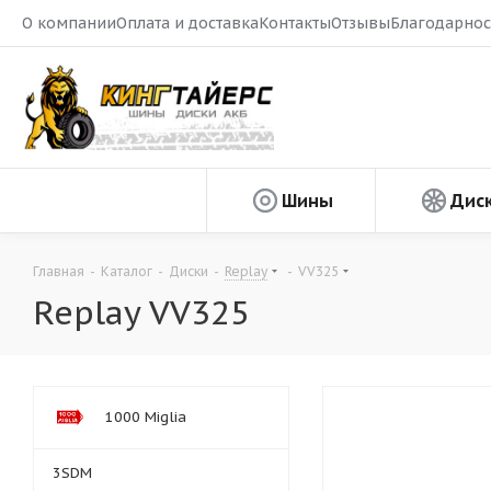
О компании
Оплата и доставка
Контакты
Отзывы
Благодарнос
Шины
Дис
Главная
-
Каталог
-
Диски
-
Replay
-
VV325
Replay VV325
1000 Miglia
3SDM