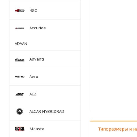
4GO
Accuride
ADVAN
Advanti
Aero
AEZ
ALCAR HYBRIDRAD
Alcasta
Типоразмеры и н