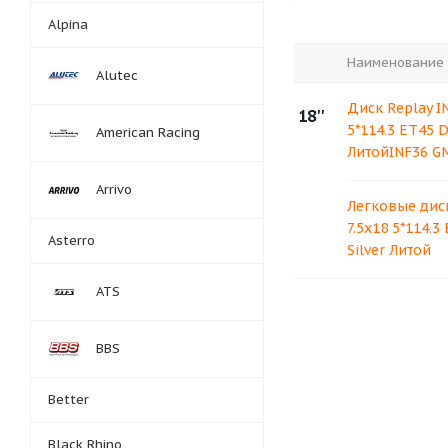
Alpina
Наименование
Alutec
Диск Replay IN
18''
5*114.3 ET45 
American Racing
ЛитойINF36 G
Arrivo
Легковые диск
7.5x18 5*114.3
Asterro
Silver Литой
ATS
BBS
Better
Black Rhino