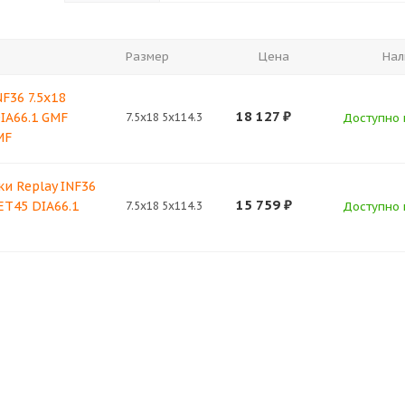
Размер
Цена
Нал
F36 7.5x18
18 127
₽
DIA66.1 GMF
7.5x18 5x114.3
Доступно к
MF
и Replay INF36
15 759
₽
 ET45 DIA66.1
7.5x18 5x114.3
Доступно к