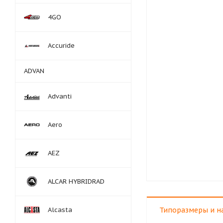
4GO
Accuride
ADVAN
Advanti
Aero
AEZ
ALCAR HYBRIDRAD
Alcasta
Типоразмеры и н