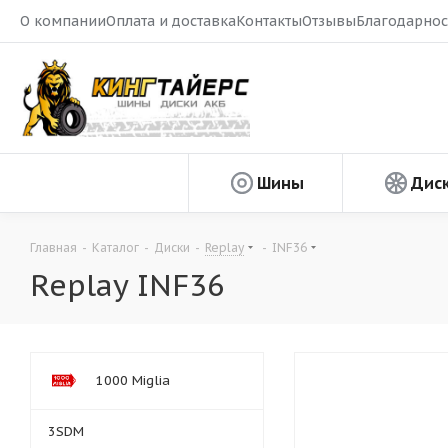
О компании
Оплата и доставка
Контакты
Отзывы
Благодарнос
Шины
Дис
Главная
-
Каталог
-
Диски
-
Replay
-
INF36
Replay INF36
1000 Miglia
3SDM