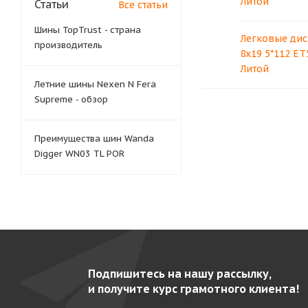
Литой
Статьи
Все статьи
Шины TopTrust - страна
Легковые дис
производитель
8x19 5*112 ET5
Литой
Летние шины Nexen N Fera
Supreme - обзор
Преимущества шин Wanda
Digger WN03 TL POR
Подпишитесь на нашу рассылку,
и получите курс грамотного клиента!