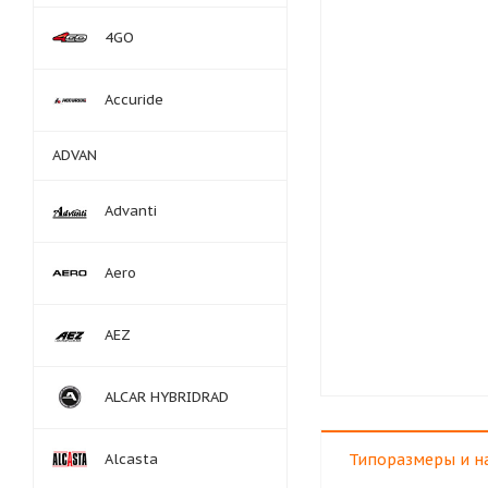
4GO
Accuride
ADVAN
Advanti
Aero
AEZ
ALCAR HYBRIDRAD
Alcasta
Типоразмеры и н