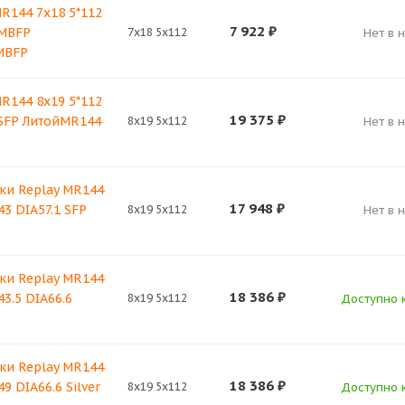
R144 7x18 5*112
7 922
₽
 MBFP
7x18 5x112
Нет в 
MBFP
R144 8x19 5*112
19 375
₽
 SFP ЛитойMR144
8x19 5x112
Нет в 
ки Replay MR144
17 948
₽
43 DIA57.1 SFP
8x19 5x112
Нет в 
ки Replay MR144
18 386
₽
43.5 DIA66.6
8x19 5x112
Доступно к
ки Replay MR144
18 386
₽
9 DIA66.6 Silver
8x19 5x112
Доступно к