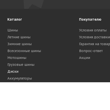
Каталог
Покупателю
Шины
Условия оплаты
Летние шины
Условия доставки
Зимние шины
Гарантия на това
Всесезонные шины
Вопрос-ответ
Мотошины
Акции
Грузовые шины
Диски
Аккумуляторы
2026 © Шинный Центр "Кинг Тайерс"
Версия для печа