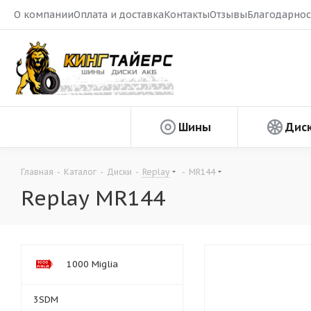
О компании
Оплата и доставка
Контакты
Отзывы
Благодарнос
Шины
Дис
Главная
-
Каталог
-
Диски
-
Replay
-
MR144
Replay MR144
1000 Miglia
3SDM