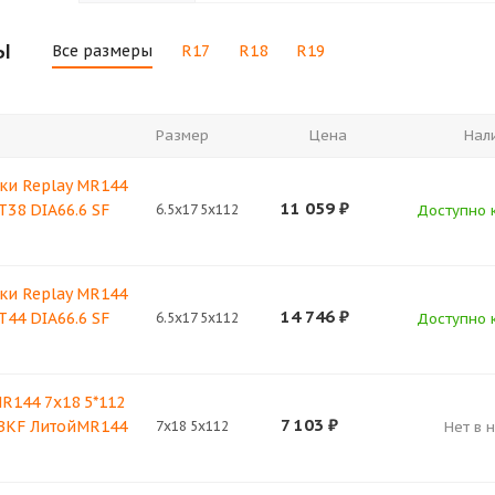
ы
Все размеры
R17
R18
R19
Размер
Цена
Нал
ки Replay MR144
11 059
₽
T38 DIA66.6 SF
6.5x17 5x112
Доступно к
ки Replay MR144
14 746
₽
T44 DIA66.6 SF
6.5x17 5x112
Доступно к
R144 7x18 5*112
7 103
₽
 BKF ЛитойMR144
7x18 5x112
Нет в 