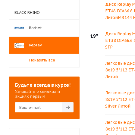
Диск Replay M
ET46 DIA66.6
BLACK RHINO
ЛитойMR144 
Borbet
Диск Replay M
19''
ET38 DIA66.6
Replay
SFP
Показать все
Легковые дис
8x19 5*112 ET
Литой
Будьте всегда в курсе!
Узнавайте о скидках и
Легковые дис
акциях первым
8x19 5*112 ET
Silver Литой
Легковые дис
8x19 5*112 ET4