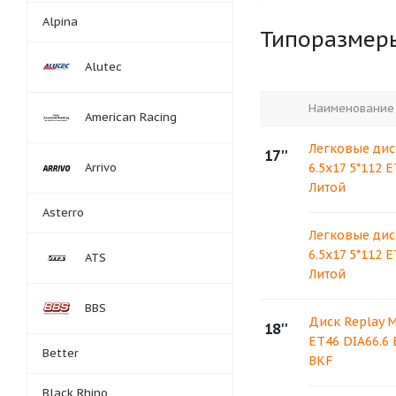
Alpina
Типоразмер
Alutec
Наименование
American Racing
Легковые дис
17''
Arrivo
6.5x17 5*112 E
Литой
Asterro
Легковые дис
6.5x17 5*112 E
ATS
Литой
BBS
Диск Replay M
18''
ET46 DIA66.6
Better
BKF
Black Rhino