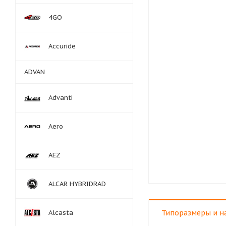
4GO
Accuride
ADVAN
Advanti
Aero
AEZ
ALCAR HYBRIDRAD
Alcasta
Типоразмеры и н