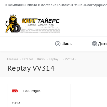
О компании
Оплата и доставка
Контакты
Отзывы
Благодарнос
Шины
Дис
Главная
-
Каталог
-
Диски
-
Replay
-
VV314
Replay VV314
1000 Miglia
3SDM