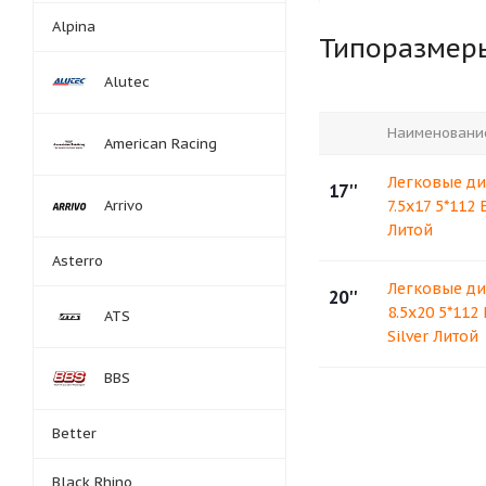
Alpina
Типоразмер
Alutec
Наименовани
American Racing
Легковые ди
17''
Arrivo
7.5x17 5*112
Литой
Asterro
Легковые ди
20''
8.5x20 5*112
ATS
Silver Литой
BBS
Better
Black Rhino