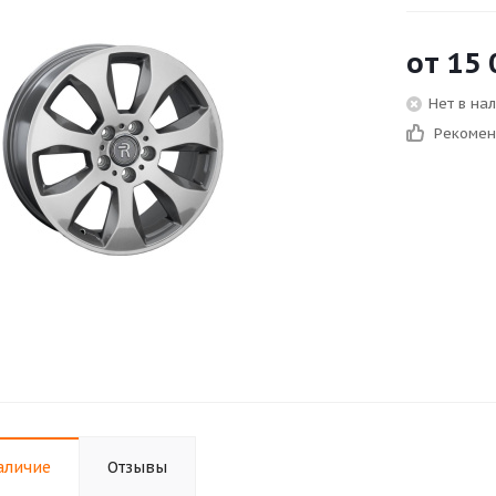
от
15 
Нет в на
Рекоме
аличие
Отзывы