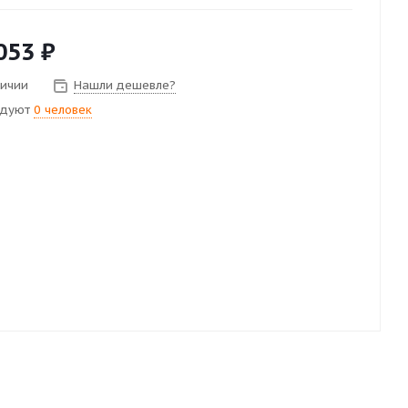
053
₽
личии
Нашли дешевле?
ндуют
0 человек