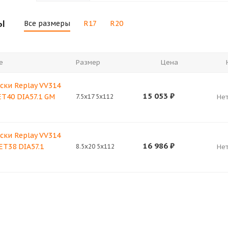
ы
Все размеры
R17
R20
е
Размер
Цена
ски Replay VV314
15 053
₽
 ET40 DIA57.1 GM
7.5x17 5x112
Нет
ски Replay VV314
16 986
₽
 ET38 DIA57.1
8.5x20 5x112
Нет