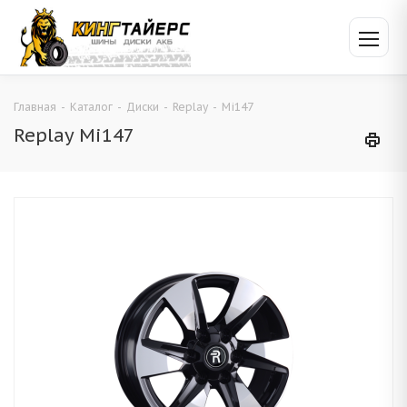
Главная
-
Каталог
-
Диски
-
Replay
-
Mi147
Replay Mi147