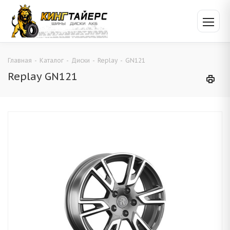
Главная
-
Каталог
-
Диски
-
Replay
-
GN121
Replay GN121