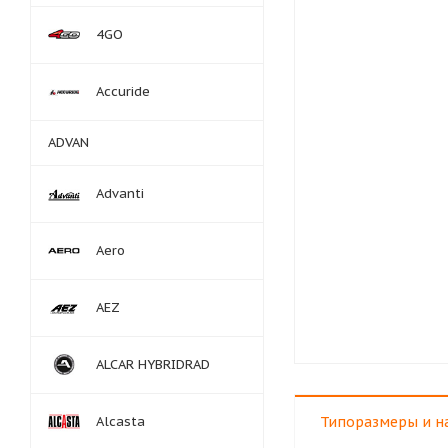
4GO
Accuride
ADVAN
Advanti
Aero
AEZ
ALCAR HYBRIDRAD
Alcasta
Типоразмеры и н