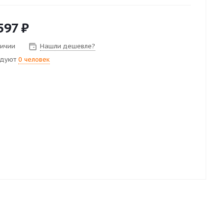
597
₽
личии
Нашли дешевле?
ндуют
0 человек