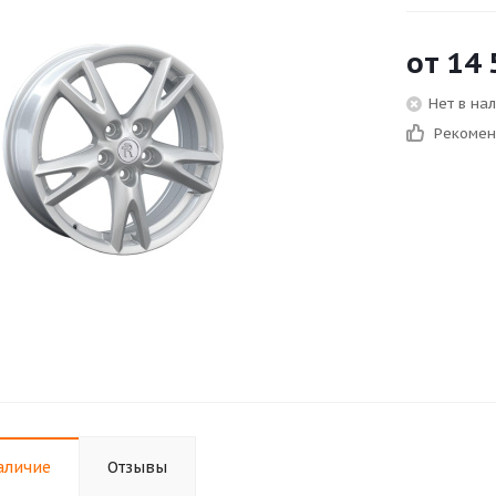
от
14 
Нет в на
Рекоме
аличие
Отзывы