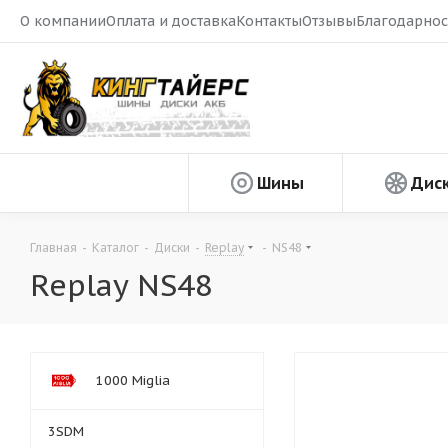
О компании
Оплата и доставка
Контакты
Отзывы
Благодарнос
Шины
Дис
Главная
-
Каталог
-
Диски
-
Replay
-
NS48
Replay NS48
1000 Miglia
3SDM