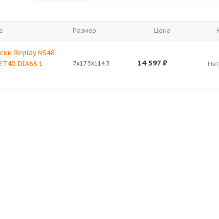
е
Размер
Цена
ски Replay NS48
14 597
₽
 ET40 DIA66.1
7x17 5x114.3
Нет