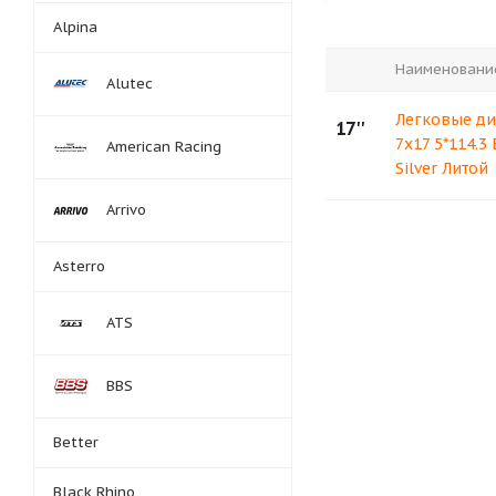
Alpina
Наименовани
Alutec
Легковые ди
17''
7x17 5*114.3
American Racing
Silver Литой
Arrivo
Asterro
ATS
BBS
Better
Black Rhino