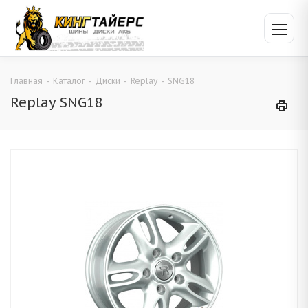
Главная
-
Каталог
-
Диски
-
Replay
-
SNG18
Replay SNG18