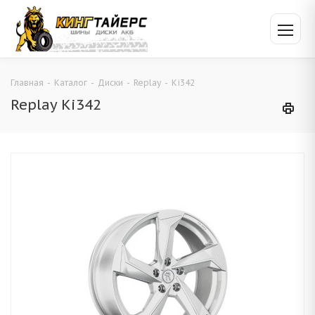
Главная
-
Каталог
-
Диски
-
Replay
-
Ki342
Replay Ki342