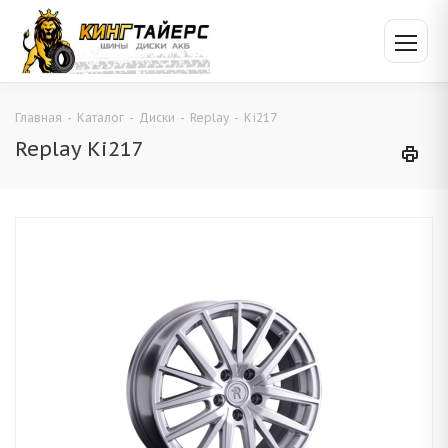
Главная
-
Каталог
-
Диски
-
Replay
-
Ki217
Replay Ki217