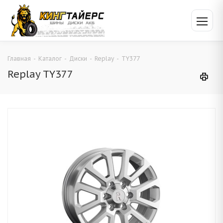
Главная
-
Каталог
-
Диски
-
Replay
-
TY377
Replay TY377