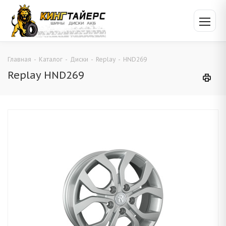
Главная
-
Каталог
-
Диски
-
Replay
-
HND269
Replay HND269