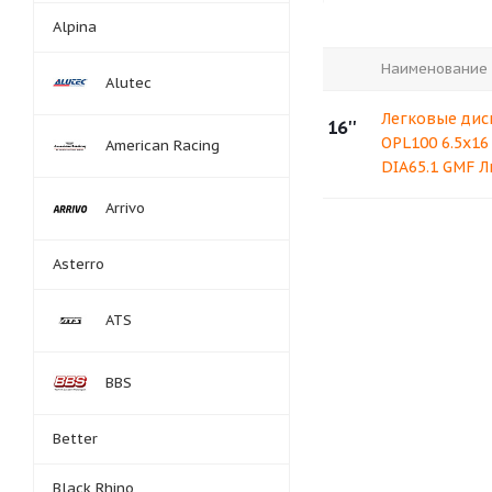
Alpina
Наименование
Alutec
Легковые дис
16''
OPL100 6.5x16
American Racing
DIA65.1 GMF Л
Arrivo
Asterro
ATS
BBS
Better
Black Rhino