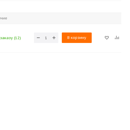
ичие
В корзину
заказу (12)