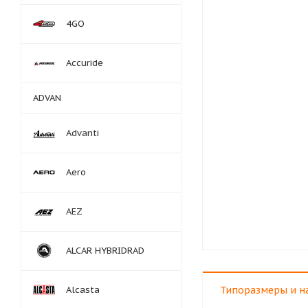
4GO
Accuride
ADVAN
Advanti
Aero
AEZ
ALCAR HYBRIDRAD
Alcasta
Типоразмеры и н