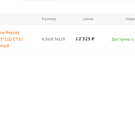
Размер
Цена
Нал
ки Replay
12 325
₽
 5*110 ET37
6.5x16 5x110
Доступно к 
итой