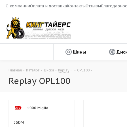
О компании
Оплата и доставка
Контакты
Отзывы
Благодарнос
Шины
Дис
Главная
-
Каталог
-
Диски
-
Replay
-
OPL100
Replay OPL100
1000 Miglia
3SDM