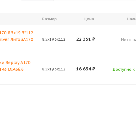
Размер
Цена
Нал
170 8.5x19 5*112
22 351
₽
Silver ЛитойA170
8.5x19 5x112
Нет в 
и Replay A170
16 634
₽
T43 DIA66.6
8.5x19 5x112
Доступно к 