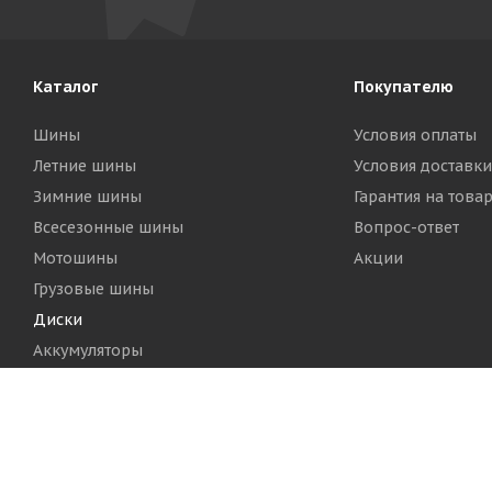
Каталог
Покупателю
Шины
Условия оплаты
Летние шины
Условия доставки
Зимние шины
Гарантия на това
Всесезонные шины
Вопрос-ответ
Мотошины
Акции
Грузовые шины
Диски
Аккумуляторы
2026 © Шинный Центр "Кинг Тайерс"
Версия для печа