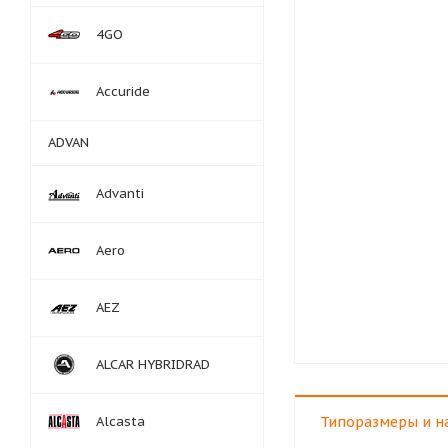
4GO
Accuride
ADVAN
Advanti
Aero
AEZ
ALCAR HYBRIDRAD
Alcasta
Типоразмеры и н