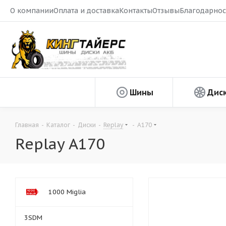
О компании
Оплата и доставка
Контакты
Отзывы
Благодарнос
Шины
Дис
Главная
-
Каталог
-
Диски
-
Replay
-
A170
Replay A170
1000 Miglia
3SDM