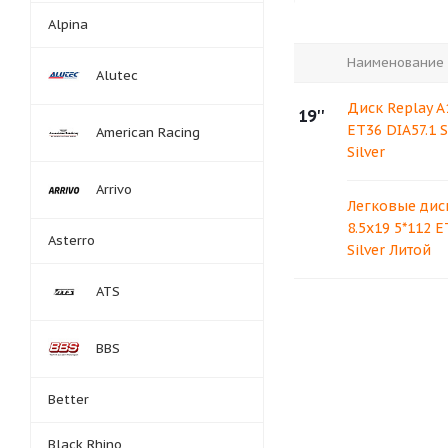
Alpina
Наименование
Alutec
Диск Replay A
19''
ET36 DIA57.1 
American Racing
Silver
Arrivo
Легковые диск
8.5x19 5*112 E
Asterro
Silver Литой
ATS
BBS
Better
Black Rhino