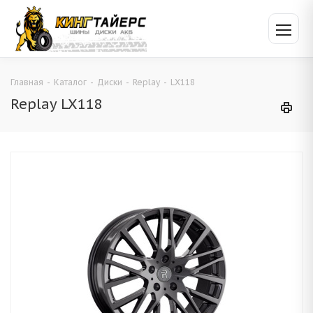
Главная
-
Каталог
-
Диски
-
Replay
-
LX118
Replay LX118