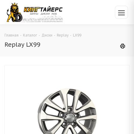
Главная
-
Каталог
-
Диски
-
Replay
-
LX99
Replay LX99