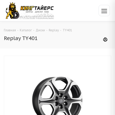
Главная
-
Каталог
-
Диски
-
Replay
-
TY401
Replay TY401