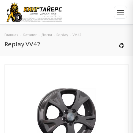
Главная
-
Каталог
-
Диски
-
Replay
-
VV42
Replay VV42