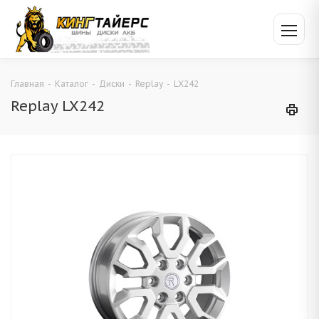
Главная
-
Каталог
-
Диски
-
Replay
-
LX242
Replay LX242