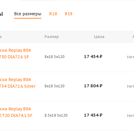
ы
Все размеры
R18
R19
е
Размер
Цена
ски Replay B84
17 434
₽
T30 DIA72.6 SF
8x18 5x120
Нет
ски Replay B84
17 804
₽
34 DIA72.6 Silver
8x18 5x120
Нет
ски Replay B84
17 434
₽
 ET20 DIA74.1 SF
8.5x19 5x120
Нет