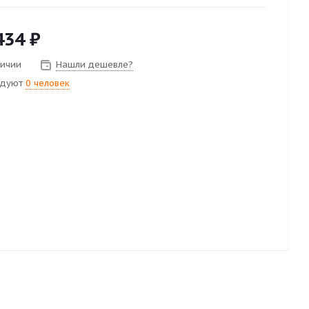
434
₽
личии
Нашли дешевле?
ндуют
0 человек