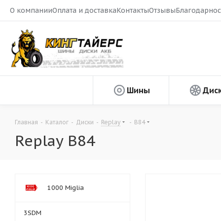
О компании
Оплата и доставка
Контакты
Отзывы
Благодарнос
Шины
Дис
Главная
-
Каталог
-
Диски
-
Replay
-
B84
Replay B84
1000 Miglia
3SDM