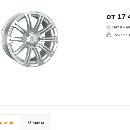
от
17 
Нет в на
Рекоме
аличие
Отзывы