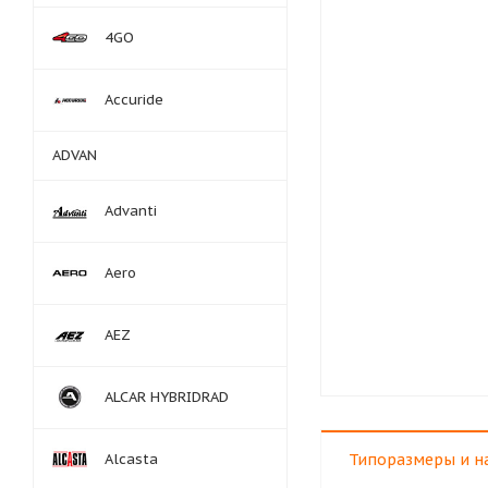
4GO
Accuride
ADVAN
Advanti
Aero
AEZ
ALCAR HYBRIDRAD
Alcasta
Типоразмеры и н