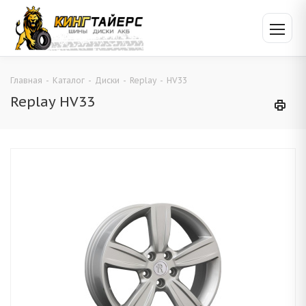
Главная
-
Каталог
-
Диски
-
Replay
-
HV33
Replay HV33