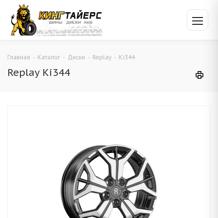
Главная
-
Каталог
-
Диски
-
Replay
-
Ki344
Replay Ki344