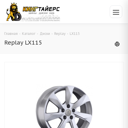
Главная
-
Каталог
-
Диски
-
Replay
-
LX115
Replay LX115