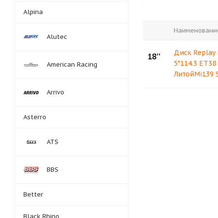
Alpina
Наименовани
Alutec
Диск Replay 
18''
5*114.3 ET38 
American Racing
ЛитойMi139 S
Arrivo
Asterro
ATS
BBS
Better
Black Rhino