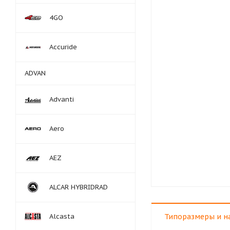
4GO
Accuride
ADVAN
Advanti
Aero
AEZ
ALCAR HYBRIDRAD
Alcasta
Типоразмеры и н