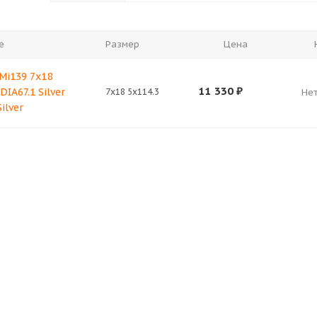
е
Размер
Цена
Mi139 7x18
11 330
₽
DIA67.1 Silver
7x18 5x114.3
Нет
ilver