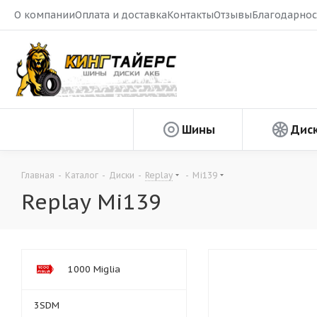
О компании
Оплата и доставка
Контакты
Отзывы
Благодарнос
Шины
Дис
Главная
-
Каталог
-
Диски
-
Replay
-
Mi139
Replay Mi139
1000 Miglia
3SDM