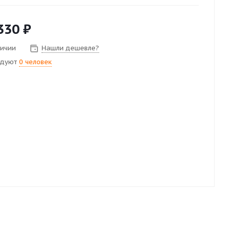
330
₽
личии
Нашли дешевле?
ндуют
0 человек