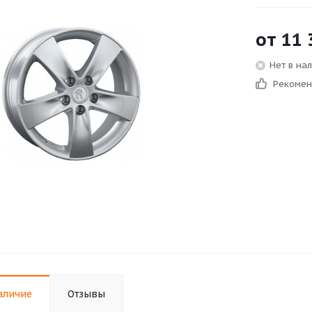
от
11 
Нет в на
Рекоме
аличие
Отзывы