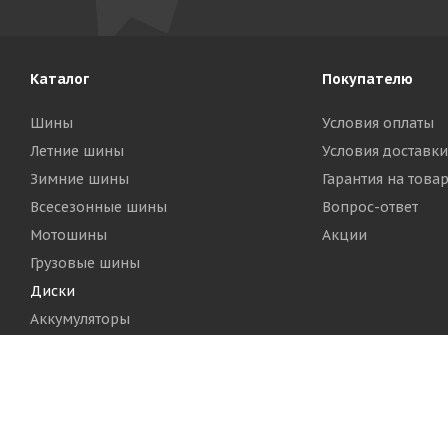
Каталог
Покупателю
Шины
Условия оплаты
Летние шины
Условия доставки
Зимние шины
Гарантия на това
Всесезонные шины
Вопрос-ответ
Мотошины
Акции
Грузовые шины
Диски
Аккумуляторы
2026 © Шинный Центр "Кинг Тайерс"
Версия для печа