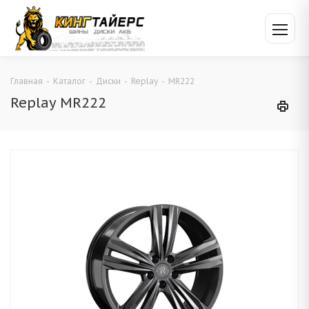
Главная
-
Каталог
-
Диски
-
Replay
-
MR222
Replay MR222