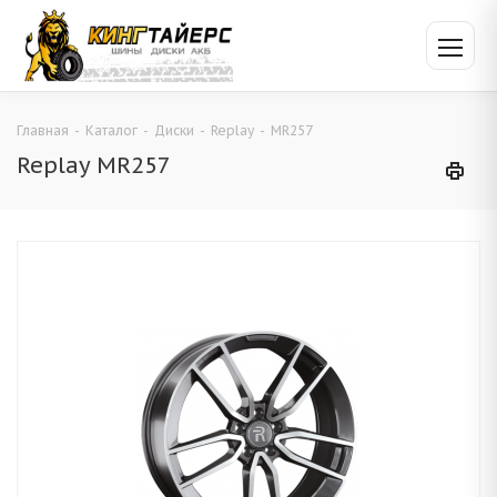
Главная
-
Каталог
-
Диски
-
Replay
-
MR257
Replay MR257