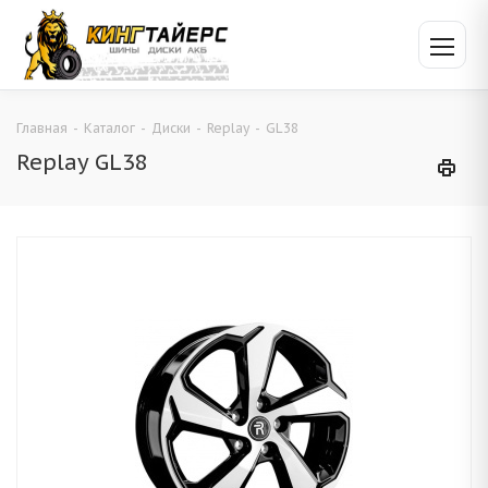
Главная
-
Каталог
-
Диски
-
Replay
-
GL38
Replay GL38