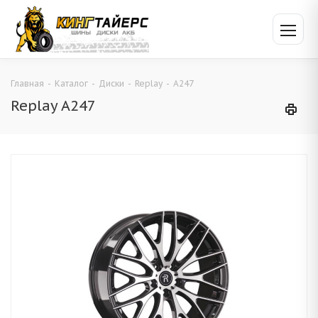
Главная
-
Каталог
-
Диски
-
Replay
-
A247
Replay A247