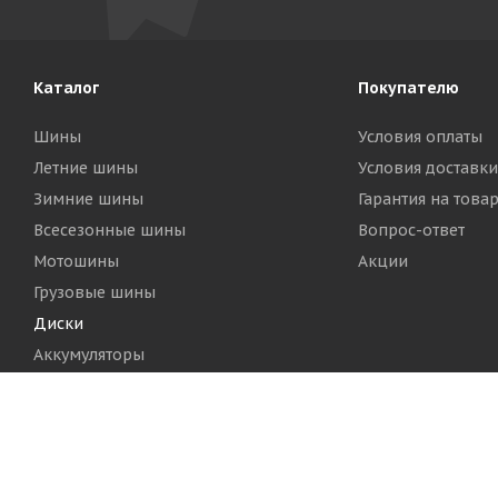
Каталог
Покупателю
Шины
Условия оплаты
Летние шины
Условия доставки
Зимние шины
Гарантия на това
Всесезонные шины
Вопрос-ответ
Мотошины
Акции
Грузовые шины
Диски
Аккумуляторы
2026 © Шинный Центр "Кинг Тайерс"
Версия для печа