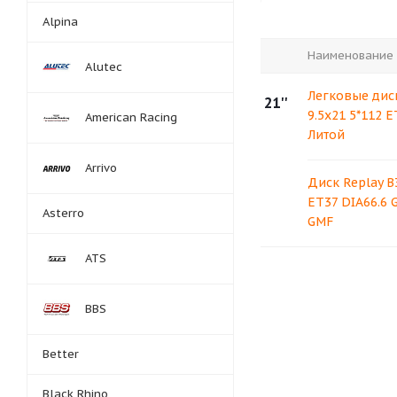
Alpina
Наименование
Alutec
Легковые диск
21''
9.5x21 5*112 E
American Racing
Литой
Arrivo
Диск Replay B
ET37 DIA66.6 
Asterro
GMF
ATS
BBS
Better
Black Rhino