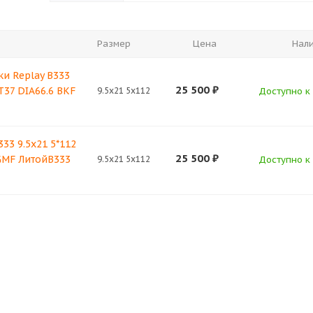
Размер
Цена
Нал
и Replay B333
25 500
₽
T37 DIA66.6 BKF
9.5x21 5x112
Доступно к 
333 9.5x21 5*112
25 500
₽
GMF ЛитойB333
9.5x21 5x112
Доступно к 