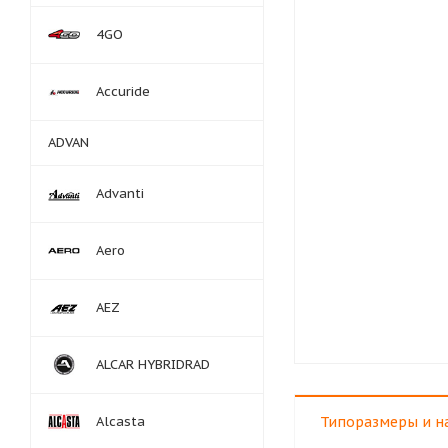
4GO
Accuride
ADVAN
Advanti
Aero
AEZ
ALCAR HYBRIDRAD
Alcasta
Типоразмеры и н