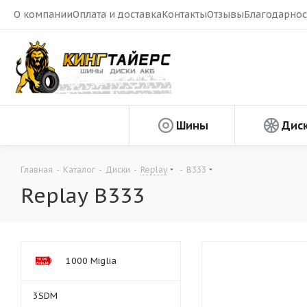
О компании
Оплата и доставка
Контакты
Отзывы
Благодарнос
Шины
Дис
Главная
-
Каталог
-
Диски
-
Replay
-
B333
Replay B333
1000 Miglia
3SDM