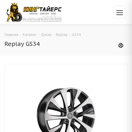
Главная
-
Каталог
-
Диски
-
Replay
-
GS34
Replay GS34