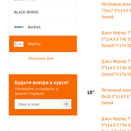
Легковые диск
7.5x17 5*114.3
BLACK RHINO
Литой
Borbet
Диск Replay T
5*114.3 ET45 
Replay
ЛитойTY279 G
Показать все
Диск Replay T
5*114.3 ET45 D
ЛитойTY279 S
Будьте всегда в курсе!
Узнавайте о скидках и
Легковые диск
18''
акциях первым
8x18 5*114.3 E
Литой
Диск Replay T
5*114.3 ET50 