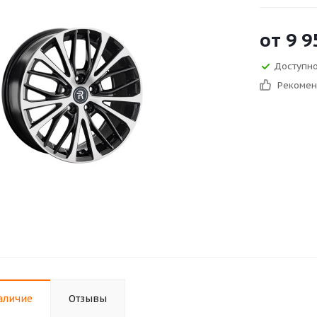
от
9 9
Доступно
Рекоме
аличие
Отзывы