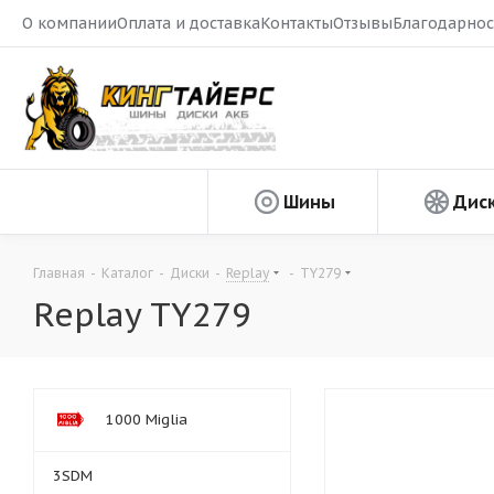
О компании
Оплата и доставка
Контакты
Отзывы
Благодарнос
Шины
Дис
Главная
-
Каталог
-
Диски
-
Replay
-
TY279
Replay TY279
1000 Miglia
3SDM