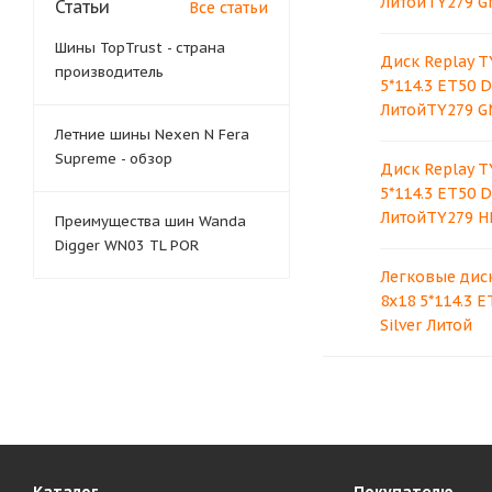
ЛитойTY279 G
Статьи
Все статьи
Шины TopTrust - страна
Диск Replay T
производитель
5*114.3 ET50 
ЛитойTY279 G
Летние шины Nexen N Fera
Supreme - обзор
Диск Replay T
5*114.3 ET50 
ЛитойTY279 H
Преимущества шин Wanda
Digger WN03 TL POR
Легковые диск
8x18 5*114.3 E
Silver Литой