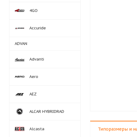
4GO
Accuride
ADVAN
Advanti
Aero
AEZ
ALCAR HYBRIDRAD
Alcasta
Типоразмеры и н