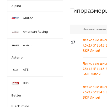
Alpina
Типоразмер
Alutec
Наименование
American Racing
Легковые диск
17''
Arrivo
7.5x17 5*114.3
BKF Литой
Asterro
Легковые диск
7.5x17 5*114.3
ATS
GMF Литой
BBS
Легковые диск
7.5x17 5*114.3
Better
BKF Литой
Black Rhino