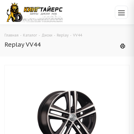
Главная
-
Каталог
-
Диски
-
Replay
-
VV44
Replay VV44