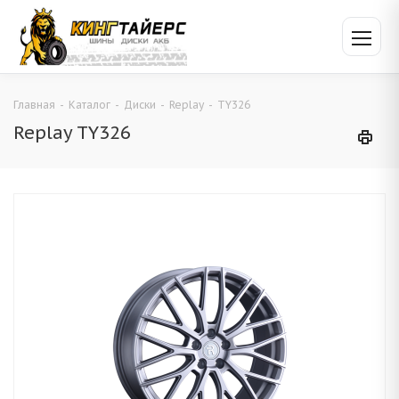
Главная
-
Каталог
-
Диски
-
Replay
-
TY326
Replay TY326