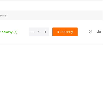
ичие
В корзину
 заказу (3)