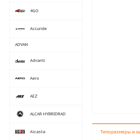
4GO
Accuride
ADVAN
Advanti
Aero
AEZ
ALCAR HYBRIDRAD
Alcasta
Типоразмеры и н