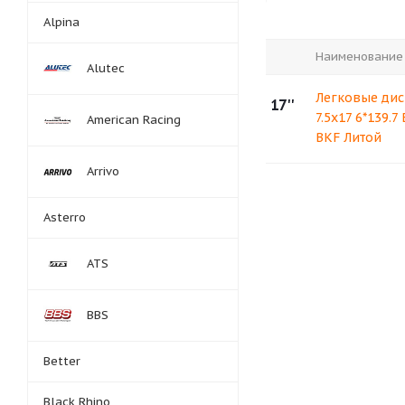
Alpina
Наименование
Alutec
Легковые дис
17''
7.5x17 6*139.7
American Racing
BKF Литой
Arrivo
Asterro
ATS
BBS
Better
Black Rhino