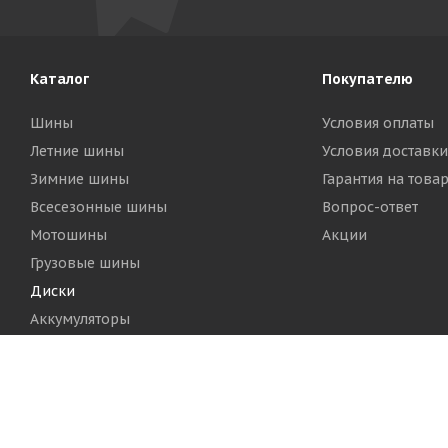
Каталог
Покупателю
Шины
Условия оплаты
Летние шины
Условия доставки
Зимние шины
Гарантия на това
Всесезонные шины
Вопрос-ответ
Мотошины
Акции
Грузовые шины
Диски
Аккумуляторы
2026 © Шинный Центр "Кинг Тайерс"
Версия для печа