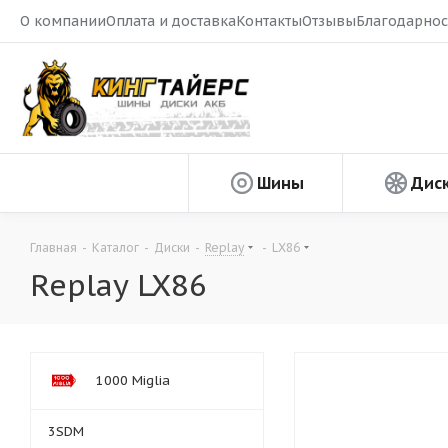
О компании
Оплата и доставка
Контакты
Отзывы
Благодарнос
Шины
Дис
Главная
-
Каталог
-
Диски
-
Replay
-
LX86
Replay LX86
1000 Miglia
3SDM