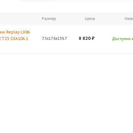
Размер
Цена
Нал
ки Replay LX86
8 820
₽
 ET25 DIA106.1
7.5x17 6x139.7
Доступно к