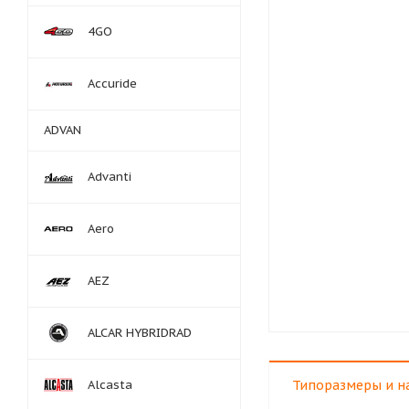
4GO
Accuride
ADVAN
Advanti
Aero
AEZ
ALCAR HYBRIDRAD
Alcasta
Типоразмеры и н