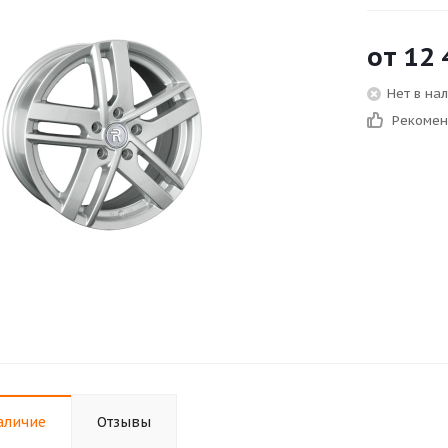
от
12 
Нет в на
Рекоме
аличие
Отзывы