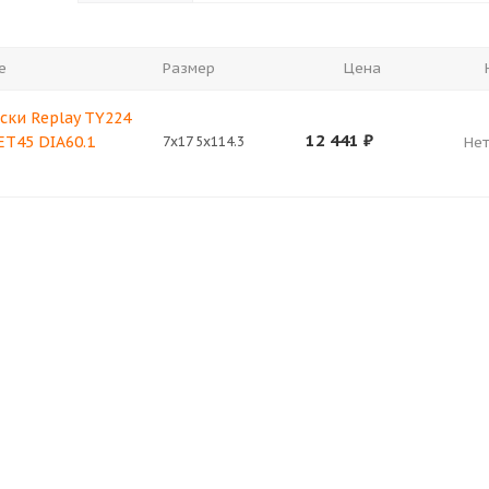
е
Размер
Цена
ски Replay TY224
12 441
₽
 ET45 DIA60.1
7x17 5x114.3
Нет