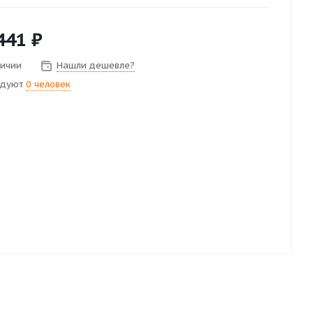
441
₽
личии
Нашли дешевле?
ндуют
0 человек