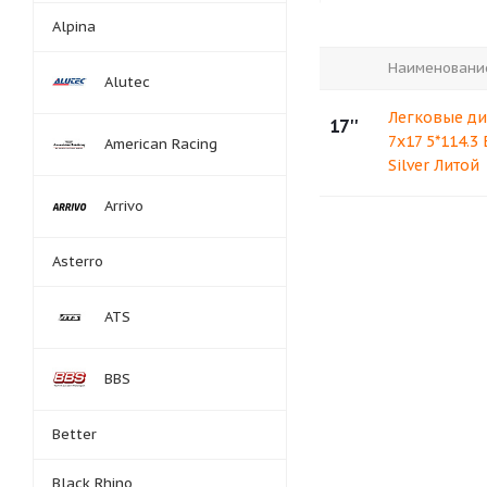
Alpina
Наименовани
Alutec
Легковые ди
17''
7x17 5*114.3
American Racing
Silver Литой
Arrivo
Asterro
ATS
BBS
Better
Black Rhino