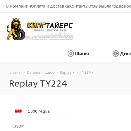
О компании
Оплата и доставка
Контакты
Отзывы
Благодарнос
Шины
Дис
Главная
-
Каталог
-
Диски
-
Replay
-
TY224
Replay TY224
1000 Miglia
3SDM