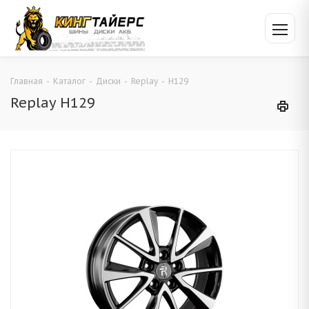
Главная
-
Каталог
-
Диски
-
Replay
-
H129
Replay H129