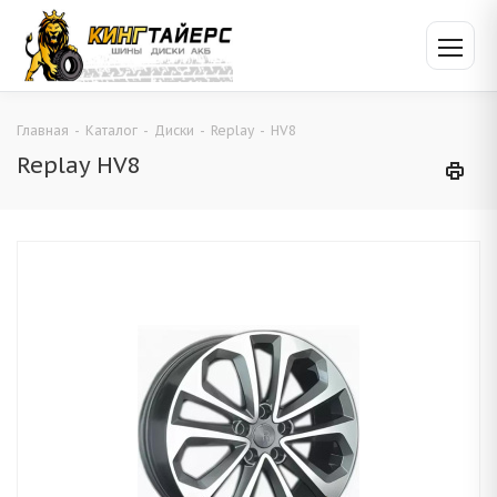
Главная
-
Каталог
-
Диски
-
Replay
-
HV8
Replay HV8