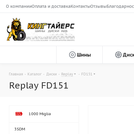
О компании
Оплата и доставка
Контакты
Отзывы
Благодарнос
Шины
Дис
Главная
-
Каталог
-
Диски
-
Replay
-
FD151
Replay FD151
1000 Miglia
3SDM