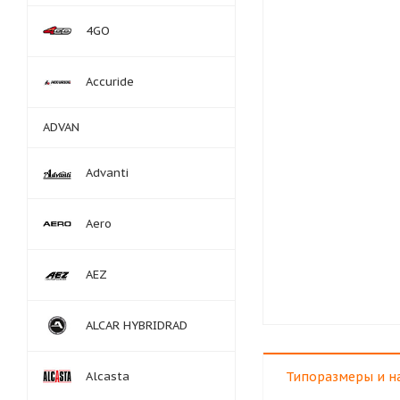
4GO
Accuride
ADVAN
Advanti
Aero
AEZ
ALCAR HYBRIDRAD
Alcasta
Типоразмеры и н