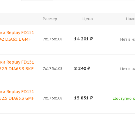
Размер
Цена
Нал
ки Replay FD151
14 201
₽
42 DIA65.1 GMF
7x17 5x108
Нет в 
ки Replay FD151
8 240
₽
52.5 DIA63.3 BKF
7x17 5x108
Нет в 
ки Replay FD151
15 851
₽
52.5 DIA63.3 GMF
7x17 5x108
Доступно к