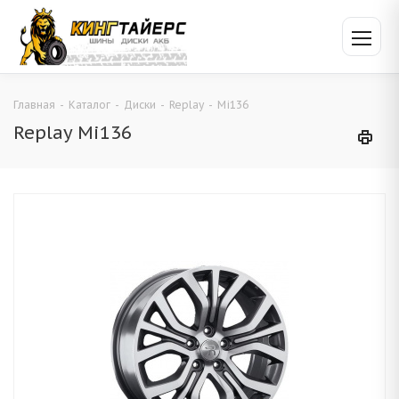
Главная
-
Каталог
-
Диски
-
Replay
-
Mi136
Replay Mi136