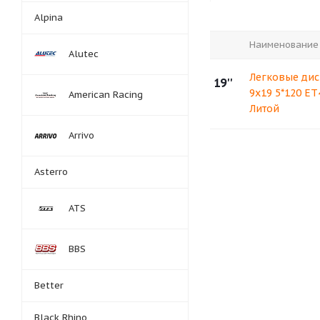
Alpina
Наименование
Alutec
Легковые дис
19''
9x19 5*120 ET
American Racing
Литой
Arrivo
Asterro
ATS
BBS
Better
Black Rhino