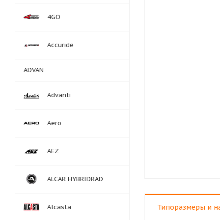
4GO
Accuride
ADVAN
Advanti
Aero
AEZ
ALCAR HYBRIDRAD
Alcasta
Типоразмеры и н