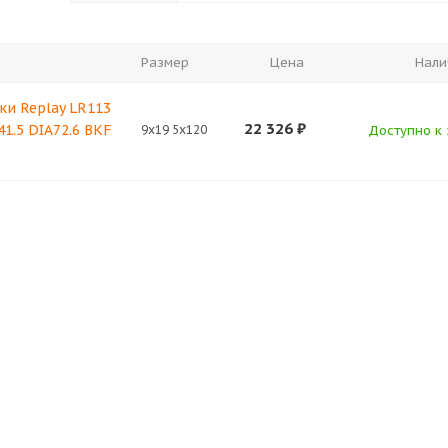
Размер
Цена
Нали
ки Replay LR113
22 326
₽
41.5 DIA72.6 BKF
9x19 5x120
Доступно к 