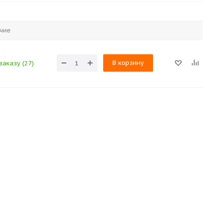
чие
В корзину
заказу (27)