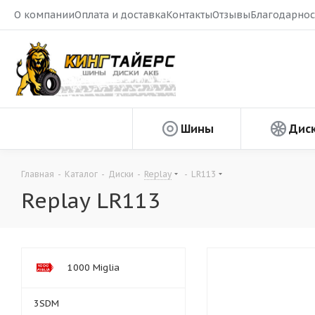
О компании
Оплата и доставка
Контакты
Отзывы
Благодарнос
Шины
Дис
Главная
-
Каталог
-
Диски
-
Replay
-
LR113
Replay LR113
1000 Miglia
3SDM